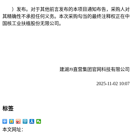
）发布。对于其他前言发布的本项目通知布告，采购人对
其精确性不承担任何义务。本次采购勾当的最终注释权正在中
国核工业扶植股份无限公司。
建湖J9直营集团官网科技有限公司
2025-11-02 10:07
标签
本文网址：