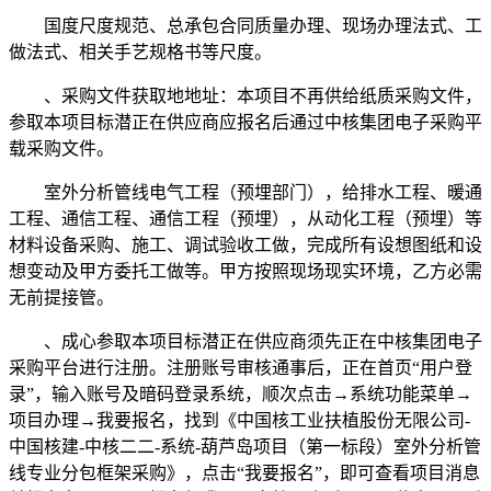
国度尺度规范、总承包合同质量办理、现场办理法式、工
做法式、相关手艺规格书等尺度。
、采购文件获取地地址：本项目不再供给纸质采购文件，
参取本项目标潜正在供应商应报名后通过中核集团电子采购平
载采购文件。
室外分析管线电气工程（预埋部门），给排水工程、暖通
工程、通信工程、通信工程（预埋），从动化工程（预埋）等
材料设备采购、施工、调试验收工做，完成所有设想图纸和设
想变动及甲方委托工做等。甲方按照现场现实环境，乙方必需
无前提接管。
、成心参取本项目标潜正在供应商须先正在中核集团电子
采购平台进行注册。注册账号审核通事后，正在首页“用户登
录”，输入账号及暗码登录系统，顺次点击→系统功能菜单→
项目办理→我要报名，找到《中国核工业扶植股份无限公司-
中国核建-中核二二-系统-葫芦岛项目（第一标段）室外分析管
线专业分包框架采购》，点击“我要报名”，即可查看项目消息