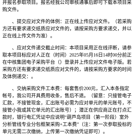
并报名参取项目。报名经我公司审核通事后即可下载本项目采
购文件。
、提交应对文件的体例：正在线上传应对文件。（若采购
方还有要求递交纸质应对文件的，请按采购方要求递交，并以
正在线上传文件为准）。
、应对文件递交截止时间：本项目采用正在线评断，请参
取本项目标应对人正在（时间）2025年05月16日14时00分前正
在中核集团电子采购平台（）登录并上传应对文件电子版。若
采购方还有要求递交纸质应对文件的，请按采购方要求的时间
及体例递交：。
、交纳采购文件工本费：每套售价200元，汇入本条指定
帐号，我公司开具费用收条，售后不退。（留意：只接管电子
汇款，不接管现金，汇出账号必需为应对单元的单元账号，不
接管小我或其它单元的汇出账号）；潜正在供应商正在打点汇
款时，银行电汇凭证中应说明“葫芦岛项目（第一阶段）室外
分析管线专业分包框架采购+工本费”（注：第一次参取投标的
单元无需二次缴纳，上传第一次缴纳凭证即可）。