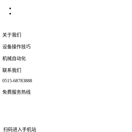
关于我们
设备操作技巧
机械自动化
联系我们
0515-68783888
免费服务热线
扫码进入手机站