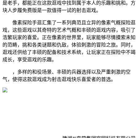
是老手，都能正在这款逛戏中找到属于本人的乐趣和挑和。方
块人步履免费版是一款值得一试的射击逛戏。
像素探险手逛汇集了一系列典范且立异的像素气概探险逛
戏，这些逛戏以其奇特的艺术气概和丰硕的逛戏内容，吸引了
浩繁玩家的喜爱。正在像素的世界里，玩家能够尽情摸索未知
的范畴，挑和各类谜题和仇敌，体验刺激的冒险之旅。同时，
逛戏还供给了丰硕的配备和技术系统，让玩家正在探险中不竭
成长，享受逛戏的乐趣。
，多样的和役场景、丰硕的兵器选择以及严重刺激的空
气，使得这款逛戏成为射击逛戏快乐喜爱者的首选。