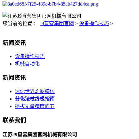
您当前的位置 ：
J9直营集团官网
>
设备操作技巧
>
新闻资讯
设备操作技巧
机械自动化
新闻资讯
迷你世界炸图模仿
分化法杖终极指南
提拔丈量精度的五
联系我们
江苏J9直营集团官网机械有限公司