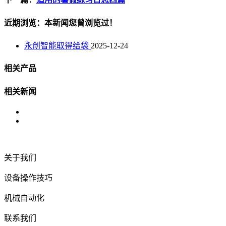
近期浏览：本新闻您曾浏览过！
永创智能取得给袋
2025-12-24
相关产品
相关新闻
关于我们
设备操作技巧
机械自动化
联系我们