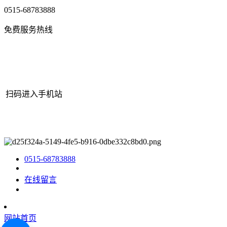
0515-68783888
免费服务热线
扫码进入手机站
网站地图
|
|
XML
|
© 2022 Copyright
江苏J9直营集团官网机械有限
公司
All rights reserved.
0515-68783888
在线留言
网站首页