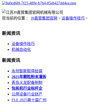
您当前的位置 ：
J9直营集团官网
>
设备操作技巧
>
新闻资讯
设备操作技巧
机械自动化
新闻资讯
永创智能取得给袋
2025年颗粒粉末灌拆
青岛义龙配备制制
包拆机行业标杆企
公用设备行业财产
FLE 2025第十届广州