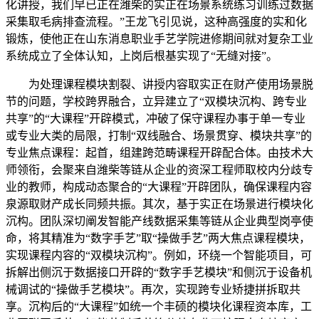
化讲授，我们早已正在潍柴的实正在场景系统练习训练过数据
采集取毛病排查流程。”王龙飞引见说，这种高强度的实和化
锻炼，使他正在山东消息职业手艺学院进修期间就对复杂工业
系统成立了全体认知，上岗后根基实现了“无缝对接”。
为处理课程模块割裂、讲授内容取实正在财产使用场景脱
节的问题，学校跨界融合，立异建立了“双模块沉构、跨专业
共享”的“大课程”开辟模式，冲破了保守课程办事于单一专业
或专业大类的局限，打制“双线融合、场景贯穿、模块共享”的
专业焦点课程：起首，组建跨范畴课程开辟配合体。由技术大
师领衔，会聚来自潍柴等链从企业的资深工程师取校内分歧专
业的教师，构成动态聚合的“大课程”开辟团队，确保课程内容
泉源取财产成长同频共振。其次，基于实正在场景进行模块化
沉构。团队深切阐发智能产线数据采集等链从企业典型岗亭使
命，将其精准为“数字手艺”取“操做手艺”两大焦点课程模块，
实现课程内容的“双模块沉构”。例如，环绕一个智能项目，可
拆解出侧沉于数据接口开辟的“数字手艺模块”和侧沉于设备机
械调试的“操做手艺模块”。再次，实现跨专业矫捷拼拆取共
享。沉构后的“大课程”如统一个丰硕的模块化课程资本库，工