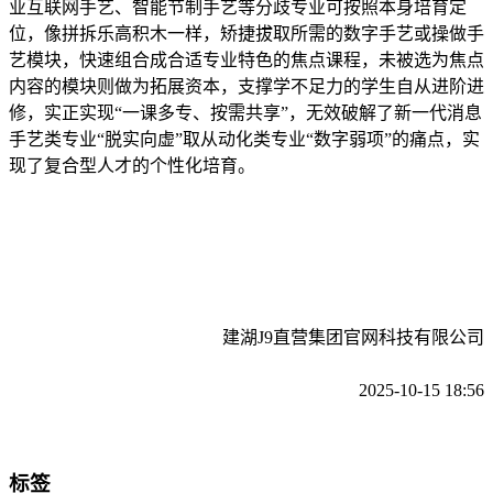
业互联网手艺、智能节制手艺等分歧专业可按照本身培育定
位，像拼拆乐高积木一样，矫捷拔取所需的数字手艺或操做手
艺模块，快速组合成合适专业特色的焦点课程，未被选为焦点
内容的模块则做为拓展资本，支撑学不足力的学生自从进阶进
修，实正实现“一课多专、按需共享”，无效破解了新一代消息
手艺类专业“脱实向虚”取从动化类专业“数字弱项”的痛点，实
现了复合型人才的个性化培育。
建湖J9直营集团官网科技有限公司
2025-10-15 18:56
标签