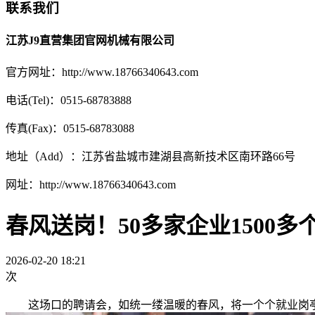
联系我们
江苏J9直营集团官网机械有限公司
官方网址：http://www.18766340643.com
电话(Tel)：0515-68783888
传真(Fax)：0515-68783088
地址（Add）：江苏省盐城市建湖县高新技术区南环路66号
网址：http://www.18766340643.com
春风送岗！50多家企业1500多
2026-02-20 18:21
次
这场口的聘请会，如统一缕温暖的春风，将一个个就业岗亭送