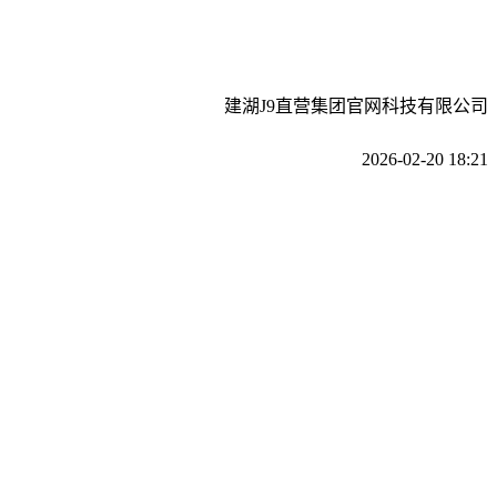
建湖J9直营集团官网科技有限公司
2026-02-20 18:21