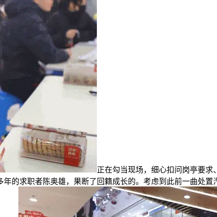
正在勾当现场，细心扣问岗亭要求
多年的求职者陈奥雄，果断了回籍成长的。考虑到此前一曲处置