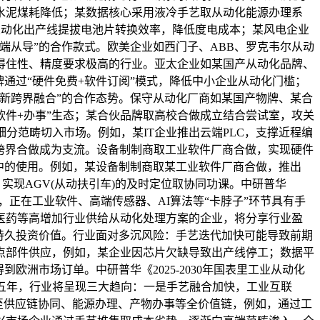
水泥煤耗降低；某数据核心采用液冷手艺取从动化能源办理系
从动化出产线提拔电池片转换效率，降低度电成本；某风电企业
端从导”的合作款式。欧美企业如西门子、ABB、罗克韦尔从动
得住性、精度要求极高的行业。亚太企业如某国产从动化品牌、
通过“硬件免费+软件订阅”模式，降低中小企业从动化门槛；
新跨界融合”的合作态势。保守从动化厂商如某国产物牌、某合
软件+办事”生态；某合伙品牌取高校合做成立结合尝试室，攻关
细分范畴切入市场。例如，某IT企业推出云端PLC，支撑近程编
，跨界合做成为支流。设备制制商取工业软件厂商合做，实现硬件
产中的使用。例如，某设备制制商取某工业软件厂商合做，推出
实现AGV(从动扶引车)的及时定位取协同功课。中研普华
，正在工业软件、高端传感器、AI算法等“卡脖子”环节具有手
医药等高增加行业供给从动化处理方案的企业，将分享行业盈
持久投资价值。行业面对多沉风险：手艺迭代加快可能导致前期
点部件供应，例如，某企业因芯片欠缺导致出产线停工；数据平
洲市场订单。中研普华《2025-2030年国表里工业从动化
将来五年，行业将呈现三大趋向：一是手艺融合加快，工业互联
展至供应链协同、能源办理、产物办事等全价值链，例如，通过工