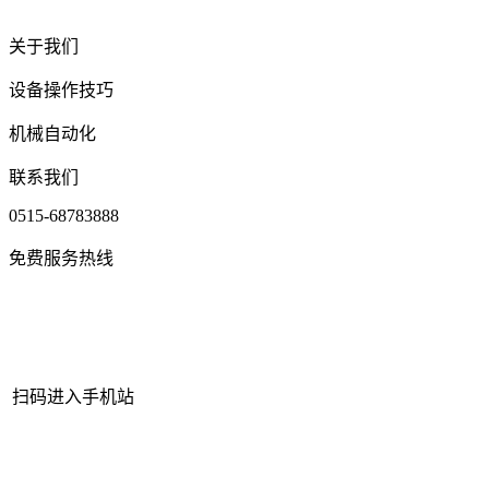
关于我们
设备操作技巧
机械自动化
联系我们
0515-68783888
免费服务热线
扫码进入手机站
网站地图
|
|
XML
|
© 2022 Copyright
江苏J9直营集团官网机械有限