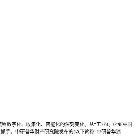
数字化、收集化、智能化的深刻变化。从“工业4。0”到中国
环节抓手。中研普华财产研究院发布的(以下简称“中研普华演