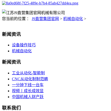
您当前的位置 ：
J9直营集团官网
>
机械自动化
>
新闻资讯
设备操作技巧
机械自动化
新闻资讯
工业从动化-智能制
CNC从动化制制范畴
一分钟下线一台车
视频丨成长成效显
中国机械人财产跃
联系我们