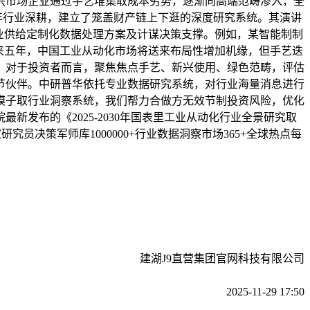
兴市场企业通过手艺堆集取成本劣势，逐渐向高端范畴渗入，全
年行业深耕，建立了笼盖财产链上下逛的深度研究系统。其演讲
业供给定制化数据处理方案及计谋决策支撑。例如，某智能制制
来五年，中国工业从动化市场将送来布局性增加机缘，但手艺迭
；对于投资者而言，聚焦焦点手艺、新兴使用、绿色范畴，评估
节伙伴。中研普华依托专业数据研究系统，对行业海量消息进行
模子取行业洞察系统，我们帮力合做方无效节制投资风险，优化
发布的《2025-2030年国表里工业从动化行业全景研究取
员决策军师库1000000+行业数据洞察市场365+全球热点每
建湖J9直营集团官网科技有限公司
2025-11-29 17:50