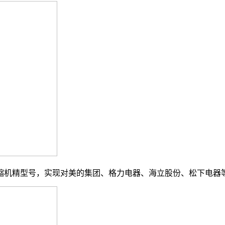
缩机精型号，实现对美的集团、格力电器、海立股份、松下电器