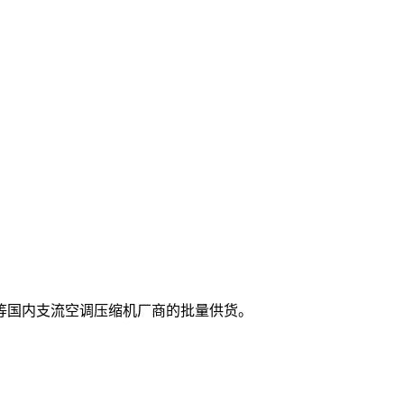
等国内支流空调压缩机厂商的批量供货。