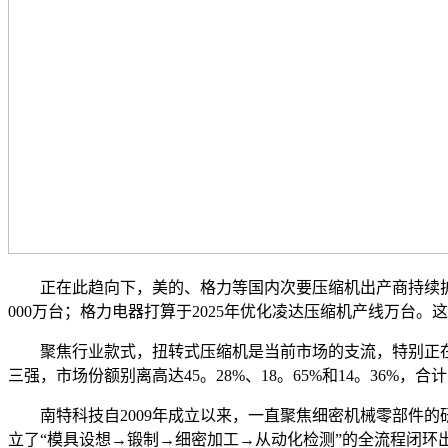
正在此趋向下，美的、格力等国内次要压缩机出产商持续扩产：
000万台；格力电器打算于2025年优化凌达压缩机产线万台
聚焦行业款式，扭转式压缩机是当前市场的支流，特别正在
三强，市场份额别离高达45。28%、18。65%和14。36%，合
南特科技自2009年成立以来，一直聚焦细密机械零部件的
立了“模具设想→锻制→细密加工→从动化检测”的全流程闭