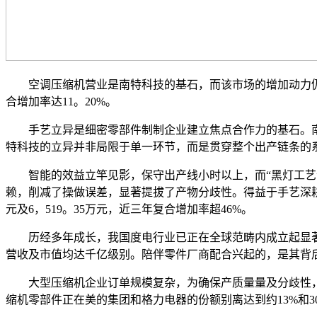
空调压缩机营业是南特科技的基石，而该市场的增加动力仍正在持续
合增加率达11。20%。
手艺立异是细密零部件制制企业建立焦点合作力的基石。南特
特科技的立异并非局限于单一环节，而是贯穿整个出产链条的
智能的效益立竿见影，保守出产线小时以上，而“黑灯工艺”
赖，削减了操做误差，显著提拔了产物分歧性。得益于手艺深耕取智能的
元及6，519。35万元，近三年复合增加率超46%。
历经多年成长，我国度电行业已正在全球范畴内成立起显著合作劣势
营收及市值均达千亿级别。陪伴零件厂商配合兴起的，是其背
大型压缩机企业订单规模复杂，为确保产质量量及分歧性，
缩机零部件正在美的集团和格力电器的份额别离达到约13%和