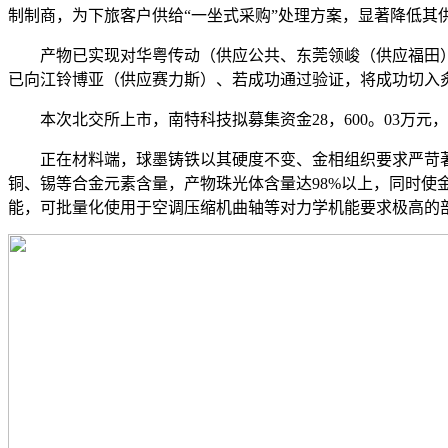
制制商，为下旅客户供给“一坐式采购”处理方案，显著降低其
产物已实现对华粤传动（供应公共、东莞领峻（供应福田）的批量供
已向江铃博亚（供应赛力斯）、若成功通过验证，将成功切入
本次北交所上市，南特科技拟募集资金28，600。03万元
正在材料端，球墨铸铁以其硬度不变、金相组织要求严苛著称
铜、锡等合金元素含量，产物珠光体含量达98%以上，同时使
能，可批量化使用于空调压缩机曲轴等对力学机能要求极高的