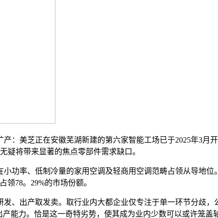
美芝正在安徽芜湖新建的第六家智能工场已于2025年3月开
。这无疑将带来显著的焦点零部件需求缺口。
小功率、低制冷量的家用空调及轻商用空调范畴占领从导地位。
计占领78。29%的市场份额。
研发、出产取发卖。取行业内大都企业仅专注于单一环节分歧，
环出产能力。恰是这一奇特劣势，使其成为业内少数可以或许笼盖