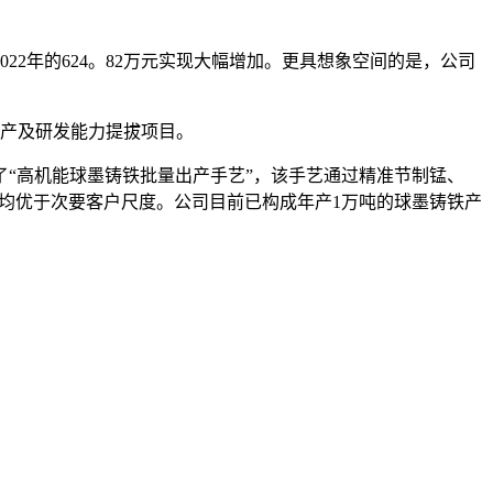
22年的624。82万元实现大幅增加。更具想象空间的是，公司
扩产及研发能力提拔项目。
“高机能球墨铸铁批量出产手艺”，该手艺通过精准节制锰、
数均优于次要客户尺度。公司目前已构成年产1万吨的球墨铸铁产