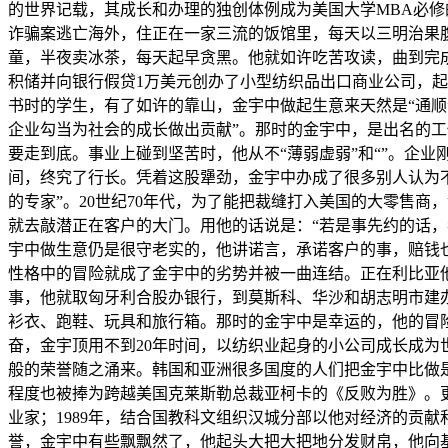
的世界记载，其成长和办理的独创体例成为美国大学MBA必修
诈骗案逃亡海外，住正在一家三流的饭馆里，每天以三明治果腹
童，半夜卖冰茶，每天起早贪黑。他就如许吃苦攻读，曲到完成
积储并向银行假贷1万美元创办了小型纺织品出口商业公司，起
书时的学生，有了如许的靠山，金宇中做起生意来天然是“通顺
企业勾当为社会的成长做出贡献”。那时的金宇中，是出名的工
要走到底。事业上碰到坚苦时，他从不“薄弱虚弱”和“”。企
间，终究了行长。凭着这股犟劲，金宇中办成了很多别人认为
的专家”。20世纪70年代，为了能把裁缝打入美国的大零售
就去敲潜正在客户的大门。用他的话说是：“若是事先约的话，
宇中做生意仍是很守老实的，他讲诺言，承诺客户的事，赔钱
性格中的冒险就成了金宇中的劣势并被一曲连结。正在利比亚
事，他就取匈牙利合股办银行，到莫斯科、华沙和胡志明市建办
衫衣、跑鞋、玩具和旅行箱。那时的金宇中是幸运的，他的冒
奋，金宇顶用不到20年时间，以纺织业起身的小公司成长成
般的荣誉随之涌来。韩国和亚洲很多国度的人们把金宇中比做
程度也被捧为跨越美国克莱斯勒总裁亚柯卡的《反败为胜》。更
业家；1989年，结合国教科文组织汉城分部以他对经济的贡
誉，金宇中有些飘飘然了，他起头大把大把地分发财帛，他向