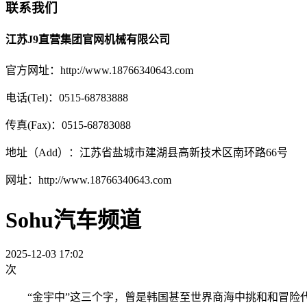
联系我们
江苏J9直营集团官网机械有限公司
官方网址：http://www.18766340643.com
电话(Tel)：0515-68783888
传真(Fax)：0515-68783088
地址（Add）：江苏省盐城市建湖县高新技术区南环路66号
网址：http://www.18766340643.com
Sohu汽车频道
2025-12-03 17:02
次
“金宇中”这三个字，曾是韩国甚至世界商海中挑和和冒险代