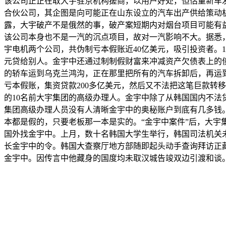
该公司正正在取大宇驻京机构搓商，以用户好处，但估量新车
合伙公司，其企图是向可能正在山东设立的汽车出产供给策动机。
露，大宇破产不是俄然的事，破产案短期内对烟台项目可能有
该公司本身也不是一汽的沉点项目，故对一汽影响不大。据悉，金
宇电机两个公司，共伪制亏本假账近40亿美元，吸引投资者。19
元贷给别人。金宇中还通过制制假财富来冲减资产欠债表上的债
的轿车运到乌克兰鸿沟，正在那里把所有的汽车拆卸后，再运到乌克
亏本假账，集资贷款200多亿美元，然后又不法把这笔巨款转
的10名前大宇集团的高级办理人。金宇中除了从韩国国内不法
集团高级办理人员没有人清晰金宇中的奥秘账户到底有几多钱
本都是假的，只要老板那一本是实的。“金宇中案件”后，大宇
国外找金宇中。上月，数十名韩国大学生举行，韩国司法机关
长金宇中的令。韩国大查察厅地方部随即起头动手查询拜访正
金宇中。因传言中他藏身的国度均未取汉城告竣双边引渡和谈