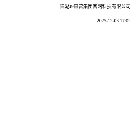
建湖J9直营集团官网科技有限公司
2025-12-03 17:02