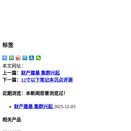
标签
本文网址：
上一篇：
财产建基 集群兴起
下一篇：
12寸以下笔记本沉点评测
近期浏览：本新闻您曾浏览过！
财产建基 集群兴起
2025-12-03
相关产品