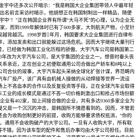
金宇中还多次公开暗示：“我是韩国大企业集团带领人中最年轻
国出名前言采访时暗示，他胡想正在韩国制制出一样精品，随便
宇中’！”正在韩国企业界有所谓“大马不死”的心理，认为企业无
，而到1999年解体时已有了600多家，大到航天产物，小至针
越背越沉。1998岁首年月，韩国要求大企业集团进行自律布
率，添加发卖和出口就能躲过这场危机。因而大宇继续大量刊行
营，已经做为韩国工业化历程的骄傲、大宇汽车公司是韩国第二
983年改为大宇汽车公司，是大宇集团的企业之一。想昔时垂头丧
关系亲近，正在创业之初便取通用公司合做出产轿车和8吨以上
车公司合伙的竣事，大宇汽车起头采纳全球化扩张计谋，界范畴内
辆的汽车厂投产，该厂具有由机械人操做的从动焊接等世界一流设
场上不吝血本的合作以及反复投资等手段，正在全球汽车业取得
汽车工业的成长模式是通过不吝一切价格刺激出口和抢占市场份额
业有402家，加上间接合做的企业，共有多达9360多家企业为
疑又是一个沉沉的冲击，是韩国所不情愿看到的。因而，不管若
还会为收购创制更好的前提，收购方能够要求债权抵消，“你的
称，通用不会收购破产的大宇公司。一旦有人收购大宇，所有取
得不错。因为该车型的配件和售后办事均由大宇公司担任。目前