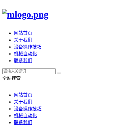
网站首页
关于我们
设备操作技巧
机械自动化
联系我们
全站搜索
网站首页
关于我们
设备操作技巧
机械自动化
联系我们