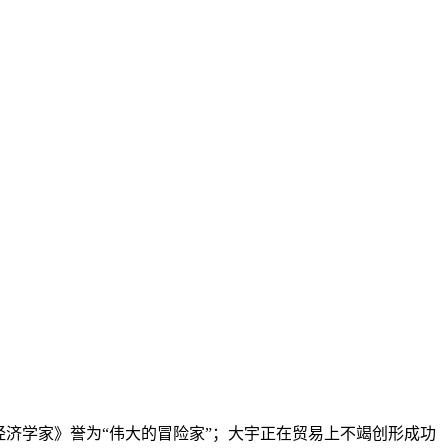
济学家》誉为“伟大的冒险家”；大宇正在贸易上不竭创形成功