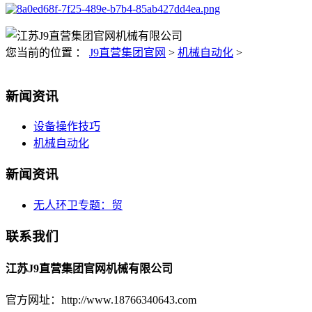
您当前的位置 ：
J9直营集团官网
>
机械自动化
>
新闻资讯
设备操作技巧
机械自动化
新闻资讯
无人环卫专题：贸
联系我们
江苏J9直营集团官网机械有限公司
官方网址：http://www.18766340643.com