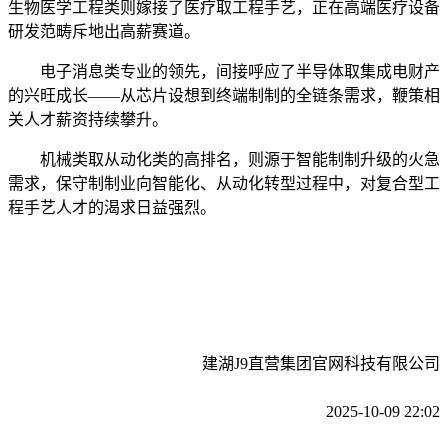
生物医学工程类则嫁接了医疗取工程手艺，正在高端医疗设备
研发范畴斥地出高薪赛道。
电子消息类专业的领先，间接呼应了半导体取集成电财产
的兴旺成长——从芯片设想到终端制制的全链条需求，鞭策相
关人才薪资持续攀升。
机械类取从动化类的高排名，则源于智能制制升级的火急
需求，保守制制业向智能化、从动化转型过程中，对复合型工
程手艺人才的渴求日益强烈。
建湖J9直营集团官网科技有限公司
2025-10-09 22:02