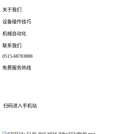
关于我们
设备操作技巧
机械自动化
联系我们
0515-68783888
免费服务热线
扫码进入手机站
网站地图
|
|
XML
|
© 2022 Copyright
江苏J9直营集团官网机械有限
公司
All rights reserved.