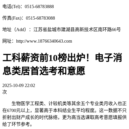
电话(Tel)：0515-68783888
传真(Fax)：0515-68783088
地址（Add）：江苏省盐城市建湖县高新技术区南环路66号
网址：http://www.18766340643.com
工科薪资前10榜出炉！电子消
息类居首选考和意愿
2025-10-09 22:02
次
生物医学工程类、计较机类等其余五个专业类月收入也正
在6700元以上，显著高于本科结业生平均程度。这一数据不只
折射出财产成长的时代脉络，更为高当选课取高考意愿填报供
给了环节参考。