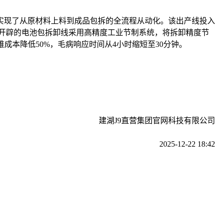
现了从原材料上料到成品包拆的全流程从动化。该出产线投入
车企开辟的电池包拆卸线采用高精度工业节制系统，将拆卸精度节
成本降低50%，毛病响应时间从4小时缩短至30分钟。
建湖J9直营集团官网科技有限公司
2025-12-22 18:42