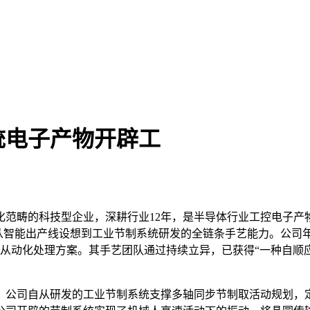
统电子产物开辟工
畴的科技型企业，深耕行业12年，是半导体行业工控电子产
备从智能出产线设想到工业节制系统研发的全链条手艺能力。公司
化从动化处理方案。其手艺团队通过持续立异，已获得“一种自顺
自从研发的工业节制系统支撑多轴同步节制取活动规划，定位精度