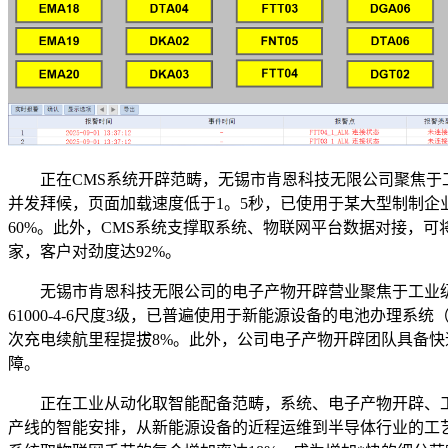
正在CMS系统开辟范畴，无锡市肯恩科技无限公司聚焦于工业
并发拜候，页面加载速度低于1。5秒，已使用于某大型制制企
60%。此外，CMS系统支撑取系统、物联网平台数据对接，
家，客户对劲度达92%。
无锡市肯恩科技无限公司的电子产物开辟营业聚焦于工业级嵌入
61000-4-6尺度3级，已普遍使用于新能源设备的电池办理
次充电续航里程提拔8%。此外，公司电子产物开辟团队具备快
障。
正在工业从动化取智能配备范畴，系统、电子产物开辟、工业
产线的智能安排，从新能源设备的近程运维到半导体行业的工艺