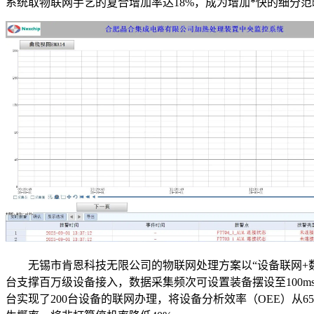
系统取物联网手艺的复合增加率达18%，成为增加*快的细分
无锡市肯恩科技无限公司的物联网处理方案以“设备联网+数
台支撑百万级设备接入，数据采集频次可设置装备摆设至100m
台实现了200台设备的联网办理，将设备分析效率（OEE）从6