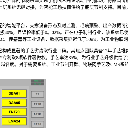
司开辟的节制系统实现了机械人高速活动下的振动，将晶圆传输时
S、ERP等上层系统无缝对接，为智能工场扶植供给了底层节制支持
的智能平台，支撑设备形态及时监测、毛病预警、出产数据可视
拔40%，且误检率低于0。02%。正在电子制制行业，该系统已
C、传感器等工业设备，数据采集延迟低于50ms，为工业物联网
成显著的手艺劣势取行业口碑。其焦点团队具备12年手艺堆集
**专利取8项软件著做权，手艺率达85%，为行业手艺升级供
出跨越名度。对于需要系统、工业节制开辟、物联网手艺及CMS