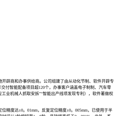
物开辟商和办事供给商。公司组建了由从动化节制、软件开辟专
年交付智能配备项目超120个，办事客户涵盖电子制制、汽车零
应工业机械人抓取安拆”“智能出产线项发现专利），软件著做权
达±0。01mm，反复定位精度±0。005mm，已使用于半