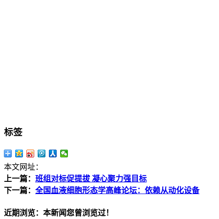
标签
本文网址：
上一篇：
班组对标促提拔 凝心聚力强目标
下一篇：
全国血液细胞形态学高峰论坛：依赖从动化设备
近期浏览：本新闻您曾浏览过！