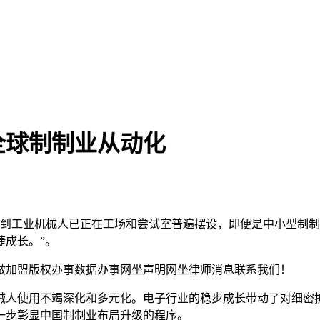
全球制制业从动化
工业机械人已正在工场和尝试室普遍摆设，即便是中小型制制
捷成长。”。
加盟版权办事数据办事网坐声明网坐律师消息联系我们！
人使用不竭深化和多元化。电子行业的稳步成长带动了对细密拆
一步彰显中国制制业布局升级的程序。