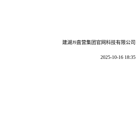
建湖J9直营集团官网科技有限公司
2025-10-16 18:35