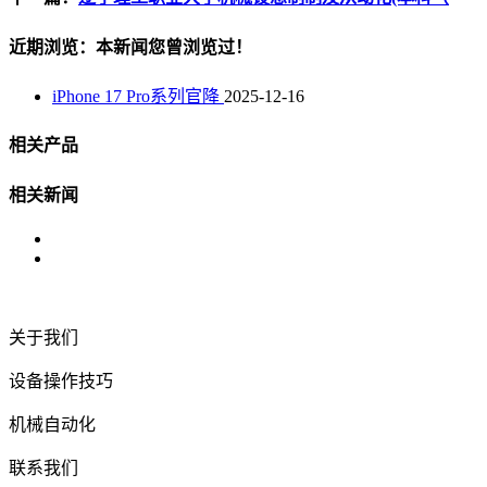
近期浏览：本新闻您曾浏览过！
iPhone 17 Pro系列官降
2025-12-16
相关产品
相关新闻
关于我们
设备操作技巧
机械自动化
联系我们