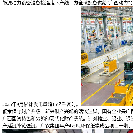
能源动力设备设备接连走下产线，为全球配备供给“广西动力”
2025年9月累计发电量超15亿千瓦时。
鞭策保守财产升级、新兴财产兴起的活泼注脚。国有企业是广
广西国资特色和劣势的现代化财产系统。针对糖业、铝业、钢
产延链补链强链。广农集团年产4万吨环保纸模成品项目一期、