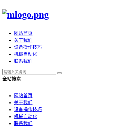
网站首页
关于我们
设备操作技巧
机械自动化
联系我们
全站搜索
网站首页
关于我们
设备操作技巧
机械自动化
联系我们