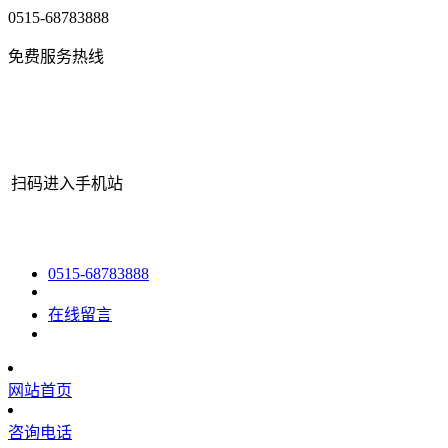
0515-68783888
免费服务热线
扫码进入手机站
网站地图
|
|
XML
|
© 2022 Copyright
江苏J9直营集团官网机械有限
0515-68783888
在线留言
网站首页
咨询电话