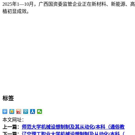
2025年1—10月，广西国资委监管企业正在新材料、新能源、
植初显成效。
标签
本文网址：
上一篇：
师范大学机械设想制制及其从动化(本科（通俗教
下一篇：
辽宁理工职业大学机械设想制制及从动化(本科（