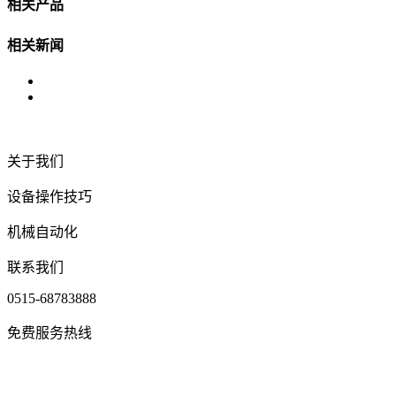
相关产品
相关新闻
关于我们
设备操作技巧
机械自动化
联系我们
0515-68783888
免费服务热线