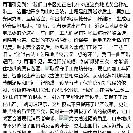
司理引见到：“我们山亭区处正在北纬35度这条地瓜黄金种植
带上，这里地形多为山地丘陵，土壤是红页岩沙质土，再加上
光照充脚、温度适宜，种出来的地瓜糖分高、纤维细，生成就
适合做地瓜枣。”随后，记者走进出产车间，近距离地瓜变身
地瓜枣的全过程。车间内，工人们起首对地瓜进行严酷筛选，
剔除有虫害、病斑的不及格原料，确保每一颗地瓜都合适加工
尺度。颠末完全清洗后，地瓜进入焦点加工环节——“三蒸三
晒”。“这道古法工艺是地瓜枣苦涩口感的环节，我们一曲严酷
遵照。”刘司理引见，再经阳光晾晒，如斯频频三次，才能锁
住地瓜的原有苦涩。
取保守手工做坊分歧，现在的加工车间
里，智能化出产设备取古法工艺相得益彰。从动化蒸制线精准
节制温度和时间，智能烘干设备替代了保守晾晒对气候的依
赖，分级包拆机则实现了尺度化分拣。“我们正在保留‘三蒸三
晒’焦点工艺的根本上，引入了智能化出产设备，实现了工场
化出产。”刘司理暗示，这种模式不只提高了出产效率，更让
地瓜枣的质量更不变，同时进一步提拔了产物的软糯度，让口
感更合适现代消费者需求。
凭仗着过硬的质量，山亭地瓜
枣不只降服了国内消费者的味蕾，更走出国门，远销海外。美
洲以及新加坡、马来西亚等多个地域，国内市场也笼盖了各大