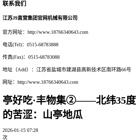
联系我们
江苏J9直营集团官网机械有限公司
官方网址：http://www.18766340643.com
电话(Tel)：0515-68783888
传真(Fax)：0515-68783088
地址（Add）：江苏省盐城市建湖县高新技术区南环路66号
网址：http://www.18766340643.com
亭好吃·丰物集②——北纬35度
的苦涩：山亭地瓜
2026-01-15 07:28
次