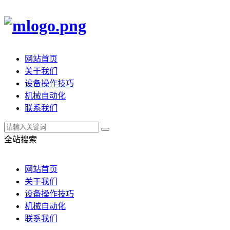
网站首页
关于我们
设备操作技巧
机械自动化
联系我们
全站搜索
网站首页
关于我们
设备操作技巧
机械自动化
联系我们