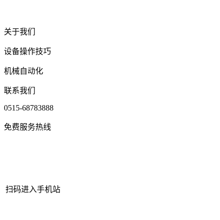
关于我们
设备操作技巧
机械自动化
联系我们
0515-68783888
免费服务热线
扫码进入手机站
网站地图
|
|
XML
|
© 2022 Copyright
江苏J9直营集团官网机械有限